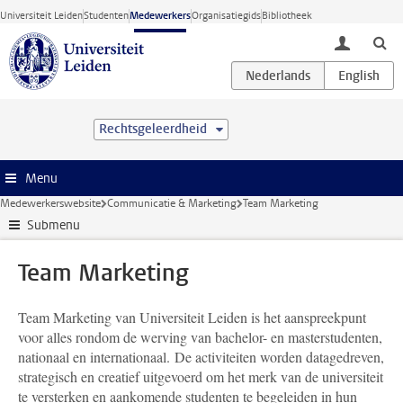
Ga direct naar de inhoud
Universiteit Leiden
Studenten
Medewerkers
Organisatiegids
Bibliotheek
toggle lo
Rechtsgeleerdheid
Menu
Medewerkerswebsite
Communicatie & Marketing
Team Marketing
Submenu
Team Marketing
Team Marketing van Universiteit Leiden is het aanspreekpunt
voor alles rondom de werving van bachelor- en masterstudenten,
nationaal en internationaal. De activiteiten worden datagedreven,
strategisch en creatief uitgevoerd om het merk van de universiteit
te versterken en aankomende studenten te begeleiden in hun