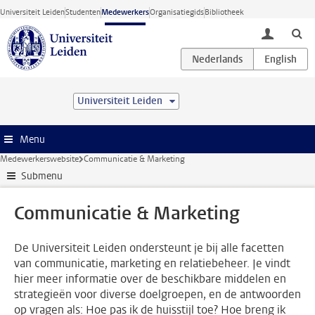
Ga direct naar de inhoud
Universiteit Leiden
Studenten
Medewerkers
Organisatiegids
Bibliotheek
toggle lo
Universiteit Leiden
Menu
Medewerkerswebsite
Communicatie & Marketing
Submenu
Communicatie & Marketing
De Universiteit Leiden ondersteunt je bij alle facetten
van communicatie, marketing en relatiebeheer. Je vindt
hier meer informatie over de beschikbare middelen en
strategieën voor diverse doelgroepen, en de antwoorden
op vragen als: Hoe pas ik de huisstijl toe? Hoe breng ik