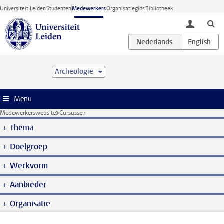
Ga direct naar de inhoud
Universiteit Leiden
Studenten
Medewerkers
Organisatiegids
Bibliotheek
toggle lo
Archeologie
Menu
Medewerkerswebsite
Cursussen
Thema
Doelgroep
Werkvorm
Aanbieder
Organisatie