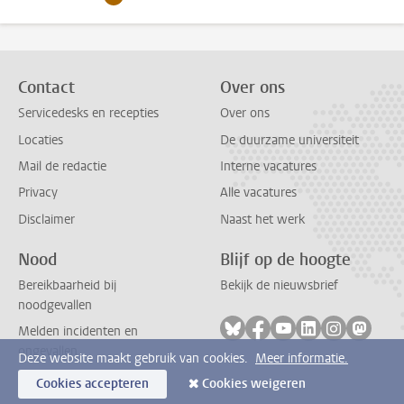
Contact
Over ons
Servicedesks en recepties
Over ons
Locaties
De duurzame universiteit
Mail de redactie
Interne vacatures
Privacy
Alle vacatures
Disclaimer
Naast het werk
Nood
Blijf op de hoogte
Bereikbaarheid bij
Bekijk de nieuwsbrief
noodgevallen
Volg ons op bluesky
Volg ons op facebook
Volg ons op youtub
Volg ons op li
Volg ons o
Volg 
Melden incidenten en
ongevallen
Deze website maakt gebruik van cookies.
Meer informatie.
Cookies accepteren
Cookies weigeren