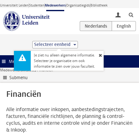
Ga direct naar de inhoud
Universiteit Leiden
Studenten
Medewerkers
Organisatiegids
Bibliotheek
toggle lo
Selecteer eenheid
Je ziet nu alleen algemene informatie.
Selecteer je organisatie om ook
Menu
informatie te zien over jouw faculteit.
Medewerkerswebsite
Financiën
Submenu
Financiën
Alle informatie over inkopen, aanbestedingstrajecten,
facturen, financiële richtlijnen, de planning & control-
cyclus, audits en interne controle vind je onder Financiën
& Inkoop.