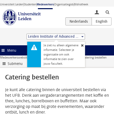
Ga direct naar de inhoud
Universiteit Leiden
Studenten
Medewerkers
Organisatiegids
Bibliotheek
toggle lo
Leiden Institute of Advanced Computer Science (LIACS)
Je ziet nu alleen algemene
informatie. Selecteer je
Menu
organisatie om ook
Medewerkerswebsite
Faciliteiten
Catering en evenementen
Catering bestellen
informatie te zien over
Submenu
jouw faculteit.
Catering bestellen
Je kunt alle catering binnen de universiteit bestellen via
het UFB. Denk aan vergaderarrangementen met koffie en
thee, lunches, borrelboxen en buffetten. Maar ook
verzorging op maat bij grote evenementen, waaronder
ontbijt, lunch en diner.