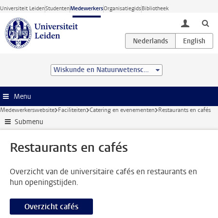
Ga direct naar de inhoud
Universiteit Leiden
Studenten
Medewerkers
Organisatiegids
Bibliotheek
toggle lo
Wiskunde en Natuurwetenschappen
Menu
Medewerkerswebsite
Faciliteiten
Catering en evenementen
Restaurants en cafés
Submenu
Restaurants en cafés
Overzicht van de universitaire cafés en restaurants en
hun openingstijden.
Overzicht cafés