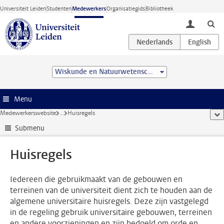
Ga direct naar de inhoud
Universiteit Leiden
Studenten
Medewerkers
Organisatiegids
Bibliotheek
toggle lo
Wiskunde en Natuurwetenschappen
Menu
Medewerkerswebsite
...
Huisregels
too
Submenu
Huisregels
Iedereen die gebruikmaakt van de gebouwen en
terreinen van de universiteit dient zich te houden aan de
algemene universitaire huisregels. Deze zijn vastgelegd
in de regeling gebruik universitaire gebouwen, terreinen
en andere voorzieningen en zijn bedoeld om orde en