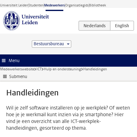
Ga direct naar de inhoud
Universiteit Leiden
Studenten
Medewerkers
Organisatiegids
Bibliotheek
Bestuursbureau
Menu
Medewerkerswebsite
ICT
Hulp en ondersteuning
Handleidingen
Submenu
Handleidingen
Wil je zelf software installeren op je werkplek? Of weten
hoe je je werkmail kunt inzien via je smartphone? Hier
vind je een overzicht van alle ICT-werkplek-
handleidingen, gesorteerd op thema.