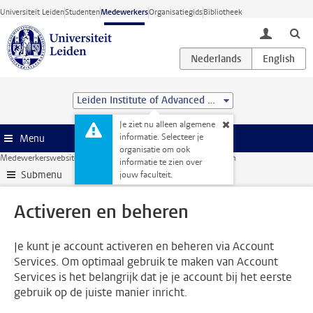
Ga direct naar de inhoud
Universiteit Leiden
Studenten
Medewerkers
Organisatiegids
Bibliotheek
toggle lo
Leiden Institute of Advanced Computer Science (LIACS)
Je ziet nu alleen algemene
informatie. Selecteer je
Menu
organisatie om ook
Medewerkerswebsite
ICT
ULCN-account
Activeren en beheren
informatie te zien over
Submenu
jouw faculteit.
Activeren en beheren
Je kunt je account activeren en beheren via Account
Services. Om optimaal gebruik te maken van Account
Services is het belangrijk dat je je account bij het eerste
gebruik op de juiste manier inricht.