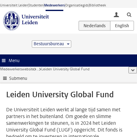
Ga direct naar de inhoud
Universiteit Leiden
Studenten
Medewerkers
Organisatiegids
Bibliotheek
toggle lo
Bestuursbureau
Menu
Medewerkerswebsite
...
Leiden University Global Fund
too
Submenu
Leiden University Global Fund
De Universiteit Leiden werkt al lange tijd samen met
partners in het buitenland. Om goede en slimme
samenwerkingen te steunen, is in 2024 het Leiden
University Global Fund (LUGF) opgericht. Dit fonds is
bedoeld om te investeren in internationale