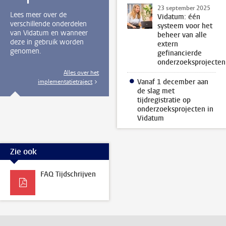
23 september 2025
Lees meer over de
Vidatum: één
verschillende onderdelen
systeem voor het
van Vidatum en wanneer
beheer van alle
deze in gebruik worden
extern
genomen.
gefinancierde
onderzoeksprojecten
Alles over het
Vanaf 1 december aan
implementatietraject
de slag met
tijdregistratie op
onderzoeksprojecten in
Vidatum
Zie ook
FAQ Tijdschrijven