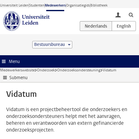
Ga direct naar de inhoud
Universiteit Leiden
Studenten
Medewerkers
Organisatiegids
Bibliotheek
toggle lo
Bestuursbureau
Menu
Medewerkerswebsite
Onderzoek
Onderzoeksondersteuning
Vidatum
Submenu
Vidatum
Vidatum is een projectbeheertool die onderzoekers en
onderzoeksondersteuners helpt met het aanvragen,
beheren en verantwoorden van extern gefinancierde
onderzoeksprojecten.