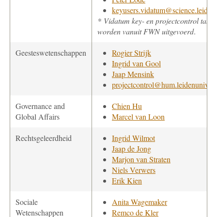
keyusers.vidatum@science.leidenu
* Vidatum key- en projectcontrol taken
worden vanuit FWN uitgevoerd
.
Geesteswetenschappen
Rogier Strijk
Ingrid van Gool
Jaap Mensink
projectcontrol@hum.leidenuniv.nl
Governance and
Chien Hu
Global Affairs
Marcel van Loon
Rechtsgeleerdheid
Ingrid Wilmot
Jaap de Jong
Marjon van Straten
Niels Verwers
Erik Kien
Sociale
Anita Wagemaker
Wetenschappen
Remco de Kler