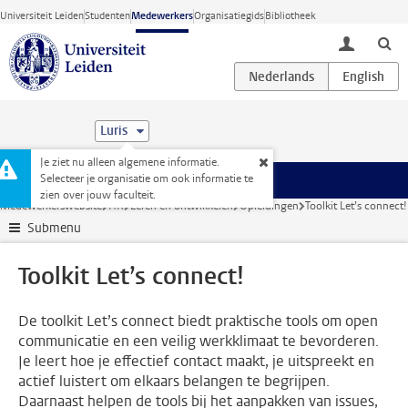
Ga direct naar de inhoud
Universiteit Leiden
Studenten
Medewerkers
Organisatiegids
Bibliotheek
toggle lo
Luris
Je ziet nu alleen algemene informatie.
Selecteer je organisatie om ook informatie te
Menu
zien over jouw faculteit.
Medewerkerswebsite
HR
Leren en ontwikkelen
Opleidingen
Toolkit Let’s connect!
Submenu
Toolkit Let’s connect!
De toolkit Let’s connect biedt praktische tools om open
communicatie en een veilig werkklimaat te bevorderen.
Je leert hoe je effectief contact maakt, je uitspreekt en
actief luistert om elkaars belangen te begrijpen.
Daarnaast helpen de tools bij het aanpakken van issues,