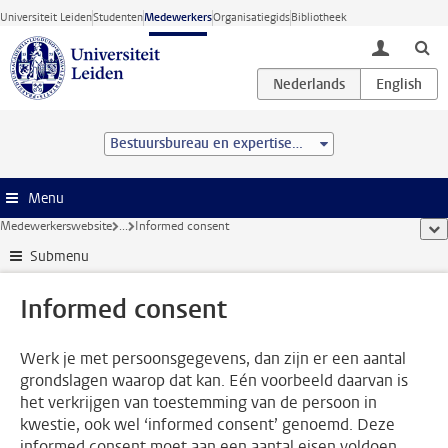
Ga direct naar de inhoud
Universiteit Leiden
Studenten
Medewerkers
Organisatiegids
Bibliotheek
toggle lo
Bestuursbureau en expertisecentra
Menu
Medewerkerswebsite
...
Informed consent
too
Submenu
Informed consent
Werk je met persoonsgegevens, dan zijn er een aantal
grondslagen waarop dat kan. Eén voorbeeld daarvan is
het verkrijgen van toestemming van de persoon in
kwestie, ook wel ‘informed consent’ genoemd. Deze
informed consent moet aan een aantal eisen voldoen.