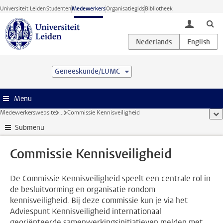
Ga direct naar de inhoud
Universiteit Leiden
Studenten
Medewerkers
Organisatiegids
Bibliotheek
toggle lo
Geneeskunde/LUMC
Menu
Medewerkerswebsite
...
Commissie Kennisveiligheid
too
Submenu
Commissie Kennisveiligheid
De Commissie Kennisveiligheid speelt een centrale rol in
de besluitvorming en organisatie rondom
kennisveiligheid. Bij deze commissie kun je via het
Adviespunt Kennisveiligheid internationaal
georiënteerde samenwerkingsinitiatieven melden met