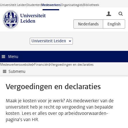
Ga direct naar de inhoud
Universiteit Leiden
Studenten
Medewerkers
Organisatiegids
Bibliotheek
toggle lo
Universiteit Leiden
Menu
Medewerkerswebsite
Financiën
Vergoedingen en declaraties
Submenu
Vergoedingen en declaraties
Maak je kosten voor je werk? Als medewerker van de
universiteit heb je recht op vergoeding van bepaalde
kosten. Lees er alles over op arbeidsvoorwaarden-
pagina's van HR.