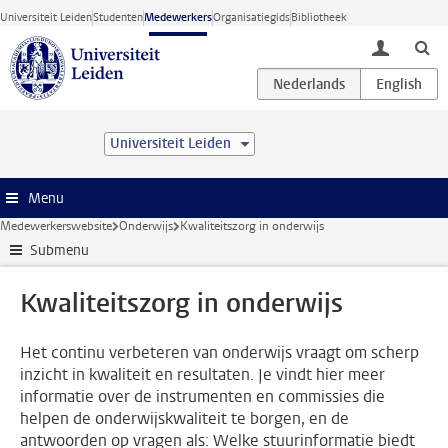
Ga direct naar de inhoud
Universiteit Leiden
Studenten
Medewerkers
Organisatiegids
Bibliotheek
toggle lo
Universiteit Leiden
Menu
Medewerkerswebsite
Onderwijs
Kwaliteitszorg in onderwijs
Submenu
Kwaliteitszorg in onderwijs
Het continu verbeteren van onderwijs vraagt om scherp
inzicht in kwaliteit en resultaten. Je vindt hier meer
informatie over de instrumenten en commissies die
helpen de onderwijskwaliteit te borgen, en de
antwoorden op vragen als: Welke stuurinformatie biedt