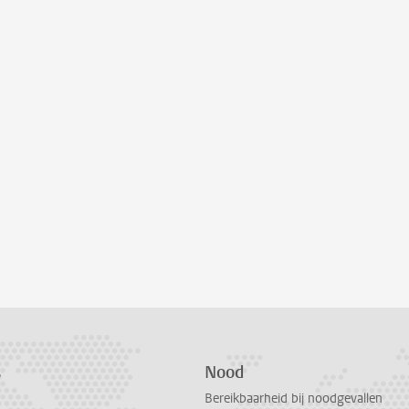
s
Nood
Bereikbaarheid bij noodgevallen