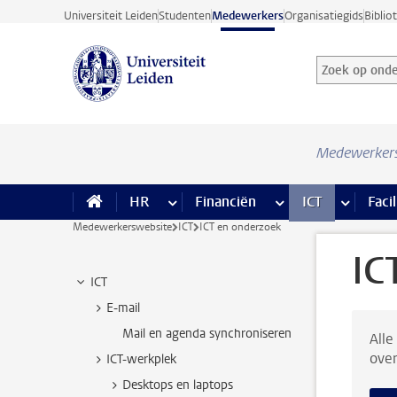
Ga direct naar de inhoud
Universiteit Leiden
Studenten
Medewerkers
Organisatiegids
Biblio
Zoek op onder
Zoekterm
Medewerker
HR
meer HR pagina’s
Financiën
meer Financiën pagi
ICT
meer ICT
Facil
Medewerkerswebsite
ICT
ICT en onderzoek
IC
ICT
E-mail
Mail en agenda synchroniseren
Alle
over
ICT-werkplek
Desktops en laptops