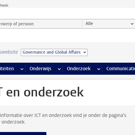
theek
werp of persoon en selecteer categorie
Alle
swebsite
Governance and Global Affairs
na’s
 pagina’s
iteiten
meer Faciliteiten pagina’s
Onderwijs
meer Onderwijs pagina’s
Onderzoek
meer Onderzoek p
Communicati
T en onderzoek
 informatie over ICT en onderzoek vind je onder de pagina's
 onderzoek.