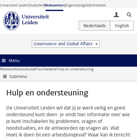
Ga direct naar de inhoud
Universiteit Leiden
Studenten
Medewerkers
Organisatiegids
Bibliotheek
toggle lo
Governance and Global Affairs
Menu
Medewerkerswebsite
Faciliteiten
Hulp en ondersteuning
Submenu
Hulp en ondersteuning
De Universiteit Leiden wil dat jij je werk veilig en goed
ondersteund kunt doen. Je vindt hier informatie over wie
je kunt inschakelen bij problemen, vragen of
noodsituaties, en de antwoorden op vragen als: Wat
moet ik doen bij een arbeidsongeval? Waar kan ik terecht