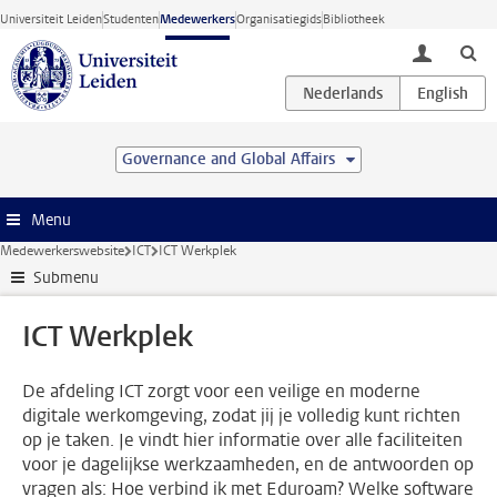
Ga direct naar de inhoud
Universiteit Leiden
Studenten
Medewerkers
Organisatiegids
Bibliotheek
toggle lo
Governance and Global Affairs
Menu
Medewerkerswebsite
ICT
ICT Werkplek
Submenu
ICT Werkplek
De afdeling ICT zorgt voor een veilige en moderne
digitale werkomgeving, zodat jij je volledig kunt richten
op je taken. Je vindt hier informatie over alle faciliteiten
voor je dagelijkse werkzaamheden, en de antwoorden op
vragen als: Hoe verbind ik met Eduroam? Welke software