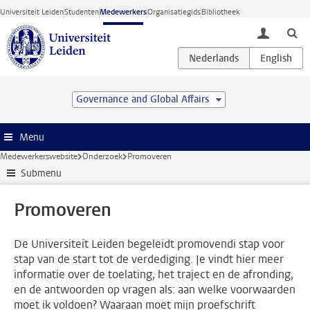
Ga direct naar de inhoud
Universiteit Leiden
Studenten
Medewerkers
Organisatiegids
Bibliotheek
toggle lo
Governance and Global Affairs
Menu
Medewerkerswebsite
Onderzoek
Promoveren
Submenu
Promoveren
De Universiteit Leiden begeleidt promovendi stap voor
stap van de start tot de verdediging. Je vindt hier meer
informatie over de toelating, het traject en de afronding,
en de antwoorden op vragen als: aan welke voorwaarden
moet ik voldoen? Waaraan moet mijn proefschrift