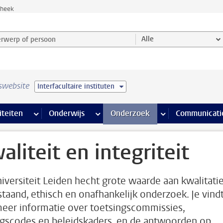
theek
werp of persoon en selecteer categorie
Alle
swebsite
Interfacultaire instituten
na’s
 pagina’s
iteiten
meer Faciliteiten pagina’s
Onderwijs
meer Onderwijs pagina’s
Onderzoek
meer Onderzoek p
Communicati
aliteit en integriteit
iversiteit Leiden hecht grote waarde aan kwalitati
taand, ethisch en onafhankelijk onderzoek. Je vind
meer informatie over toetsingscommissies,
gscodes en beleidskaders, en de antwoorden op