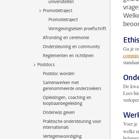
universiteiten
vrage
Promotietraject
Welke
Promotietraject
beoor
Vormgevingseisen proefschrift
Afronding en ceremonie
Ethi
Ondersteuning en community
Ga je o
commiss
Reglementen en richtlijnen
standaa
Postdocs
Postdoc worden
Onde
Samenwerken met
De kwal
gerenommeerde onderzoekers
Lees hi
Opleidingen, coaching en
verlopen
loopbaanbegeleiding
Onderwijs geven
Werk
Praktische ondersteuning voor
Voer je
internationals
welke r
Vertegenwoordiging
belange