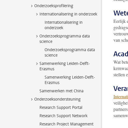
Onderzoeksprofilering
Wete
Internationalisering in onderzoek
Eerlijk 
Internationalisering in
gedrag
onderzoek
vertrou
Onderzoeksprogramma data
van sch
science
Onderzoeksprogramma data
Acad
science
Wat bet
Samenwerking Leiden-Delft-
kernwaa
Erasmus
stellen 
Samenwerking Leiden-Delft-
Erasmus
Ver
Samenwerken met China
Interna
Onderzoeksondersteuning
veilighe
Research Support Portal
partner
samenwe
Research Support Network
Research Project Management