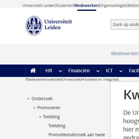
Ga direct naar de inhoud
Universiteit Leiden
Studenten
Medewerkers
Organisatiegids
Biblio
Zoek op onder
Zoekterm
Medewerker
HR
meer HR pagina’s
Financiën
meer Financiën pagi
ICT
meer ICT
Facil
Medewerkerswebsite
Onderzoek
Kwaliteit en integriteit
Kw
Onderzoek
Promoveren
De Un
Toelating
hoogs
Toelating
hier 
Promotieonderzoek aan twee
gedra