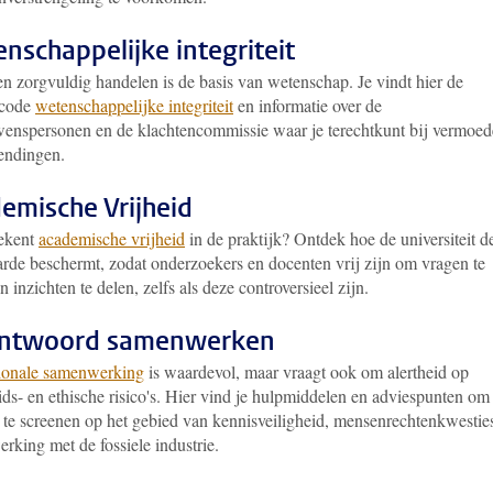
nschappelijke integriteit
en zorgvuldig handelen is de basis van wetenschap. Je vindt hier de
scode
wetenschappelijke integriteit
en informatie over de
wenspersonen en de klachtencommissie waar je terechtkunt bij vermoe
endingen.
emische Vrijheid
ekent
academische vrijheid
in de praktijk? Ontdek hoe de universiteit d
rde beschermt, zodat onderzoekers en docenten vrij zijn om vragen te
en inzichten te delen, zelfs als deze controversieel zijn.
antwoord samenwerken
tionale samenwerking
is waardevol, maar vraagt ook om alertheid op
ids- en ethische risico's. Hier vind je hulpmiddelen en adviespunten om
s te screenen op het gebied van kennisveiligheid, mensenrechtenkwestie
rking met de fossiele industrie.