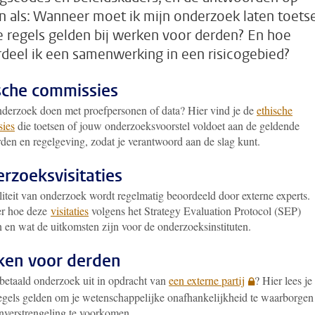
n als: Wanneer moet ik mijn onderzoek laten toets
 regels gelden bij werken voor derden? En hoe
deel ik een samenwerking in een risicogebied?
sche commissies
nderzoek doen met proefpersonen of data? Hier vind je de
ethische
ies
die toetsen of jouw onderzoeksvoorstel voldoet aan de geldende
rden en regelgeving, zodat je verantwoord aan de slag kunt.
rzoeksvisitaties
iteit van onderzoek wordt regelmatig beoordeeld door externe experts.
er hoe deze
visitaties
volgens het Strategy Evaluation Protocol (SEP)
 en wat de uitkomsten zijn voor de onderzoeksinstituten.
en voor derden
 betaald onderzoek uit in opdracht van
een externe partij
? Hier lees je
egels gelden om je wetenschappelijke onafhankelijkheid te waarborgen
nverstrengeling te voorkomen.