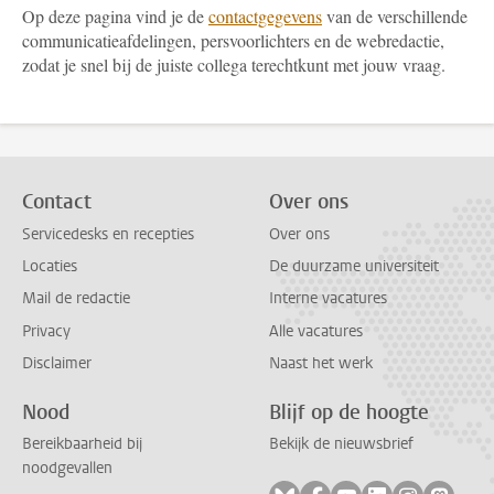
Op deze pagina vind je de
contactgegevens
van de verschillende
communicatieafdelingen, persvoorlichters en de webredactie,
zodat je snel bij de juiste collega terechtkunt met jouw vraag.
Contact
Over ons
Servicedesks en recepties
Over ons
Locaties
De duurzame universiteit
Mail de redactie
Interne vacatures
Privacy
Alle vacatures
Disclaimer
Naast het werk
Nood
Blijf op de hoogte
Bereikbaarheid bij
Bekijk de nieuwsbrief
noodgevallen
Volg ons op bluesky
Volg ons op facebook
Volg ons op youtub
Volg ons op li
Volg ons o
Volg 