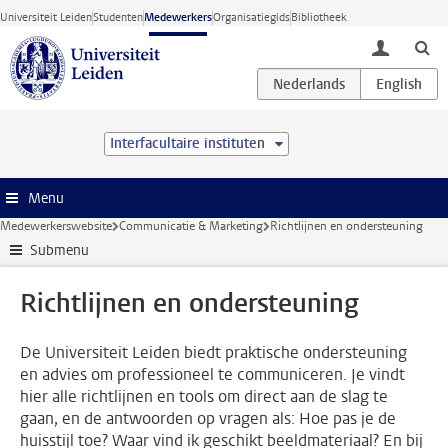
Ga direct naar de inhoud
Universiteit Leiden
Studenten
Medewerkers
Organisatiegids
Bibliotheek
toggle lo
Interfacultaire instituten
Menu
Medewerkerswebsite
Communicatie & Marketing
Richtlijnen en ondersteuning
Submenu
Richtlijnen en ondersteuning
De Universiteit Leiden biedt praktische ondersteuning
en advies om professioneel te communiceren. Je vindt
hier alle richtlijnen en tools om direct aan de slag te
gaan, en de antwoorden op vragen als: Hoe pas je de
huisstijl toe? Waar vind ik geschikt beeldmateriaal? En bij