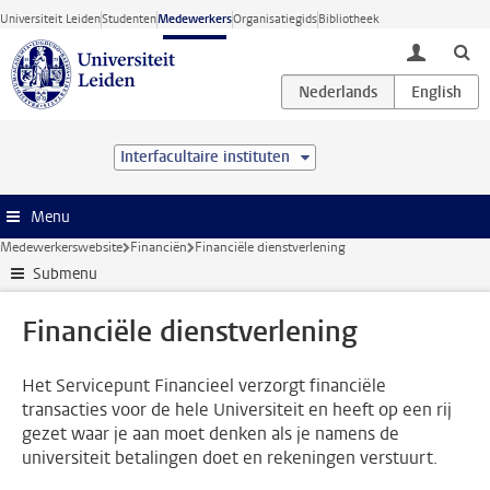
Ga direct naar de inhoud
Universiteit Leiden
Studenten
Medewerkers
Organisatiegids
Bibliotheek
toggle lo
Interfacultaire instituten
Menu
Medewerkerswebsite
Financiën
Financiële dienstverlening
Submenu
Financiële dienstverlening
Het Servicepunt Financieel verzorgt financiële
transacties voor de hele Universiteit en heeft op een rij
gezet waar je aan moet denken als je namens de
universiteit betalingen doet en rekeningen verstuurt.