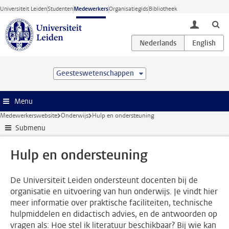
Ga direct naar de inhoud
Universiteit Leiden
Studenten
Medewerkers
Organisatiegids
Bibliotheek
toggle lo
Geesteswetenschappen
Menu
Medewerkerswebsite
Onderwijs
Hulp en ondersteuning
Submenu
Hulp en ondersteuning
De Universiteit Leiden ondersteunt docenten bij de
organisatie en uitvoering van hun onderwijs. Je vindt hier
meer informatie over praktische faciliteiten, technische
hulpmiddelen en didactisch advies, en de antwoorden op
vragen als: Hoe stel ik literatuur beschikbaar? Bij wie kan