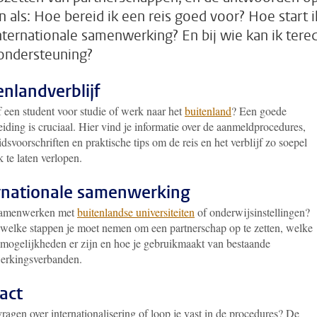
n als: Hoe bereid ik een reis goed voor? Hoe start i
nternationale samenwerking? En bij wie kan ik tere
ondersteuning?
enlandverblijf
f een student voor studie of werk naar het
buitenland
? Een goede
iding is cruciaal. Hier vind je informatie over de aanmeldprocedures,
idsvoorschriften en praktische tips om de reis en het verblijf zo soepel
 te laten verlopen.
rnationale samenwerking
samenwerken met
buitenlandse universiteiten
of onderwijsinstellingen?
welke stappen je moet nemen om een partnerschap op te zetten, welke
emogelijkheden er zijn en hoe je gebruikmaakt van bestaande
rkingsverbanden.
act
ragen over internationalisering of loop je vast in de procedures? De