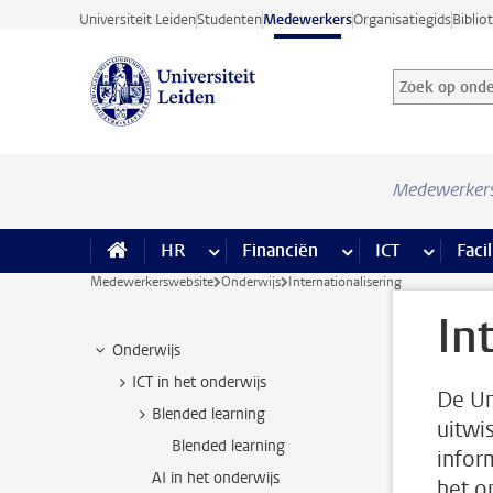
Ga direct naar de inhoud
Universiteit Leiden
Studenten
Medewerkers
Organisatiegids
Biblio
Zoek op onder
Zoekterm
Medewerker
HR
meer HR pagina’s
Financiën
meer Financiën pagi
ICT
meer ICT
Facil
Medewerkerswebsite
Onderwijs
Internationalisering
In
Onderwijs
ICT in het onderwijs
De Un
Blended learning
uitwi
Blended learning
infor
AI in het onderwijs
het o