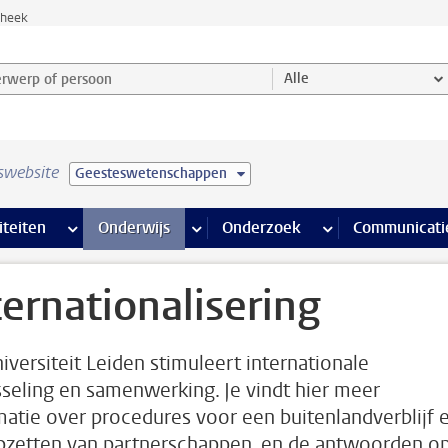
theek
werp of persoon en selecteer categorie
Alle
swebsite
Geesteswetenschappen
na’s
 pagina’s
iteiten
meer Faciliteiten pagina’s
Onderwijs
meer Onderwijs pagina’s
Onderzoek
meer Onderzoek p
Communicati
ternationalisering
iversiteit Leiden stimuleert internationale
sseling en samenwerking. Je vindt hier meer
matie over procedures voor een buitenlandverblijf 
pzetten van partnerschappen, en de antwoorden o