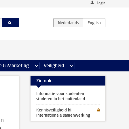
Login
agina’s
e & Marketing
meer Communicatie & Marketing pagina’s
Veiligheid
meer Veiligheid pagina’s
Zie ook
Informatie voor studenten:
studeren in het buitenland
Kennisveiligheid bij
internationale samenwerking
en
p