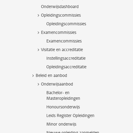
Onderwijsdashboard
Opleidingscommissies
Opleidingscommissies
Examencommissies
Examencommissies
Visitatie en accreditatie
Instellingsaccreditatie
Opleidingsaccreditatie
Beleid en aanbod
Onderwijsaanbod
Bachelor- en
Masteropleidingen
Honoursonderwijs
Leids Register Opleidingen
Minor onderwijs
Nieuwe opleiding aanmelden