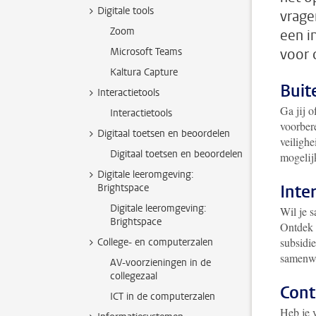
Digitale tools
vrage
Zoom
een i
Microsoft Teams
voor 
Kaltura Capture
Buit
Interactietools
Ga jij o
Interactietools
voorbere
Digitaal toetsen en beoordelen
veilighe
Digitaal toetsen en beoordelen
mogelijk
Digitale leeromgeving:
Inte
Brightspace
Digitale leeromgeving:
Wil je 
Brightspace
Ontdek 
subsidi
College- en computerzalen
samenwe
AV-voorzieningen in de
collegezaal
Cont
ICT in de computerzalen
Heb je v