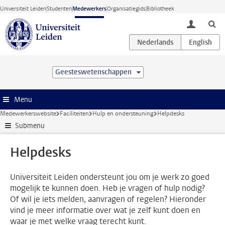
Ga direct naar de inhoud
Universiteit Leiden
Studenten
Medewerkers
Organisatiegids
Bibliotheek
toggle lo
Geesteswetenschappen
Menu
Medewerkerswebsite
Faciliteiten
Hulp en ondersteuning
Helpdesks
Submenu
Helpdesks
Universiteit Leiden ondersteunt jou om je werk zo goed
mogelijk te kunnen doen. Heb je vragen of hulp nodig?
Of wil je iets melden, aanvragen of regelen? Hieronder
vind je meer informatie over wat je zelf kunt doen en
waar je met welke vraag terecht kunt.