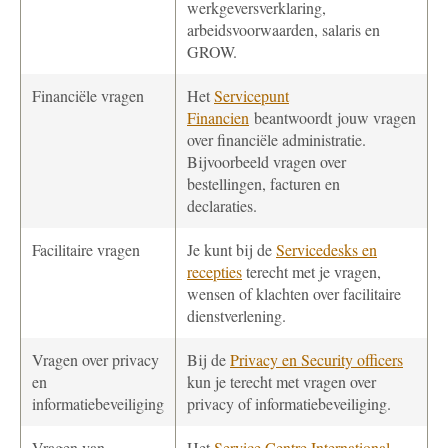
werkgeversverklaring,
arbeidsvoorwaarden, salaris en
GROW.
Financiële vragen
Het
Servicepunt
Financien
beantwoordt jouw vragen
over financiële administratie.
Bijvoorbeeld vragen over
bestellingen, facturen en
declaraties.
Facilitaire vragen
Je kunt bij de
Servicedesks en
recepties
terecht met je vragen,
wensen of klachten over facilitaire
dienstverlening.
Vragen over privacy
Bij de
Privacy en Security officers
en
kun je terecht met vragen over
informatiebeveiliging
privacy of informatiebeveiliging.
Vragen van
Het
Service Centre International