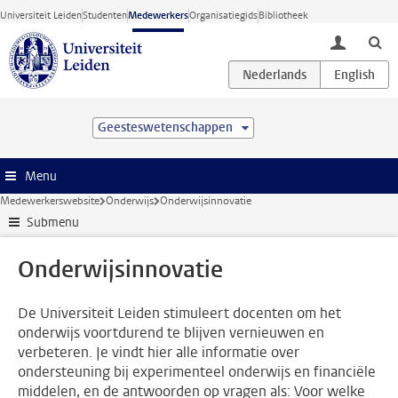
Ga direct naar de inhoud
Universiteit Leiden
Studenten
Medewerkers
Organisatiegids
Bibliotheek
toggle lo
Geesteswetenschappen
Menu
Medewerkerswebsite
Onderwijs
Onderwijsinnovatie
Submenu
Onderwijsinnovatie
De Universiteit Leiden stimuleert docenten om het
onderwijs voortdurend te blijven vernieuwen en
verbeteren. Je vindt hier alle informatie over
ondersteuning bij experimenteel onderwijs en financiële
middelen, en de antwoorden op vragen als: Voor welke