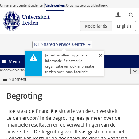
Ga direct naar de inhoud
Universiteit Leiden
Studenten
Medewerkers
Organisatiegids
Bibliotheek
toggle lo
ICT Shared Service Centre
Je ziet nu alleen algemene
informatie. Selecteer je
Menu
organisatie om ook informatie
Medewerkerswebsite
...
Begroting
too
te zien over jouw faculteit.
Submenu
Begroting
Hoe staat de financiële situatie van de Universiteit
Leiden ervoor? In de begroting lees je meer over de
financiële resultaten en de verwachtingen van de
universiteit. De begroting wordt vastgesteld door het
College van Bestuur en goedgekeurd door de Raad van