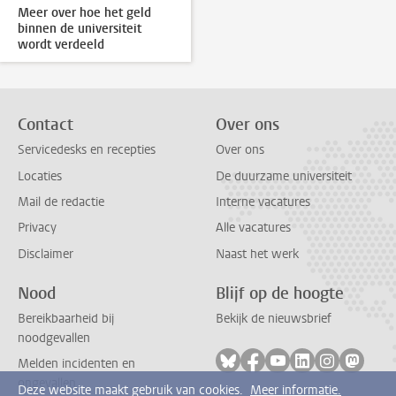
Meer over hoe het geld
binnen de universiteit
wordt verdeeld
Contact
Over ons
Servicedesks en recepties
Over ons
Locaties
De duurzame universiteit
Mail de redactie
Interne vacatures
Privacy
Alle vacatures
Disclaimer
Naast het werk
Nood
Blijf op de hoogte
Bereikbaarheid bij
Bekijk de nieuwsbrief
noodgevallen
Volg ons op bluesky
Volg ons op facebook
Volg ons op youtub
Volg ons op li
Volg ons o
Volg 
Melden incidenten en
ongevallen
Deze website maakt gebruik van cookies.
Meer informatie.