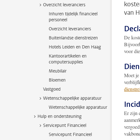
koste
Overzicht leveranciers
van H
Inhuren tijdelijk financieel
personeel
Decl
Overzicht leveranciers
De koste
Buitenlandse dienstreizen
Bijvoor
Hotels Leiden en Den Haag
voor di
Kantoorartikelen en
computersupplies
Dien
Meubilair
Moet je 
Bloemen
verblijf
dienstre
Vastgoed
Wetenschappelijke apparatuur
Inci
Wetenschappelijke apparatuur
Er zijn 
Hulp en ondersteuning
aanmerk
Servicepunt Financieel
vergoed
vakbond
Servicepunt Financieel