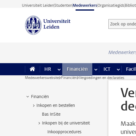
Ga direct naar de inhoud
Universiteit Leiden
Studenten
Medewerkers
Organisatiegids
Biblio
Zoek op onder
Zoekterm
Medewerker
HR
meer HR pagina’s
Financiën
meer Financiën pagi
ICT
meer ICT
Facil
Medewerkerswebsite
Financiën
Vergoedingen en declaraties
Ve
Financiën
de
Inkopen en bestellen
Bas InSite
Maak 
Inkopen bij de universiteit
unive
Inkoopprocedures