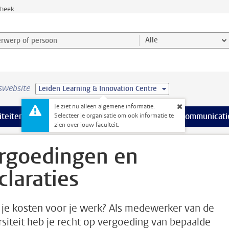
theek
werp of persoon en selecteer categorie
Alle
swebsite
Leiden Learning & Innovation Centre
Je ziet nu alleen algemene informatie.
na’s
 pagina’s
iteiten
meer Faciliteiten pagina’s
Onderwijs
meer Onderwijs pagina’s
Onderzoek
meer Onderzoek p
Communicati
Selecteer je organisatie om ook informatie te
zien over jouw faculteit.
rgoedingen en
claraties
je kosten voor je werk? Als medewerker van de
rsiteit heb je recht op vergoeding van bepaalde