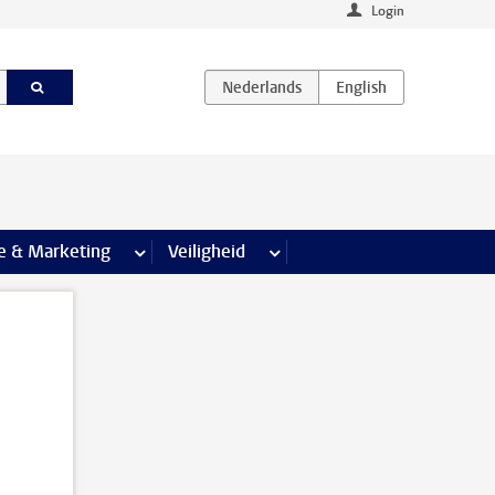
Login
agina’s
e & Marketing
meer Communicatie & Marketing pagina’s
Veiligheid
meer Veiligheid pagina’s