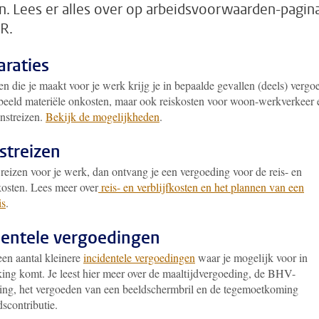
n. Lees er alles over op arbeidsvoorwaarden-pagina
R.
araties
n die je maakt voor je werk krijg je in bepaalde gevallen (deels) vergo
beeld materiële onkosten, maar ook reiskosten voor woon-werkverkeer 
enstreizen.
Bekijk de mogelijkheden
.
streizen
reizen voor je werk, dan ontvang je een vergoeding voor de reis- en
kosten. Lees meer over
reis- en verblijfkosten en het plannen van een
is
.
dentele vergoedingen
een aantal kleinere
incidentele vergoedingen
waar je mogelijk voor in
ing komt. Je leest hier meer over de maaltijdvergoeding, de BHV-
ing, het vergoeden van een beeldschermbril en de tegemoetkoming
scontributie.