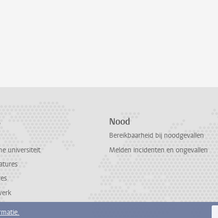
s
Nood
Bereikbaarheid bij noodgevallen
 universiteit
Melden incidenten en ongevallen
atures
res
werk
rmatie.