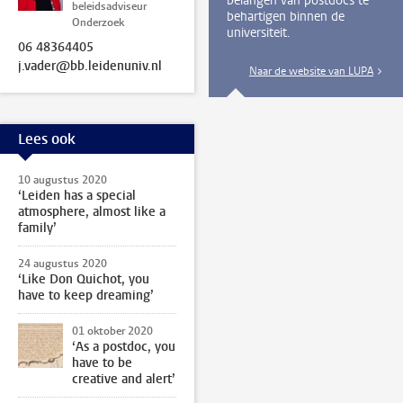
belangen van postdocs te
beleidsadviseur
behartigen binnen de
Onderzoek
universiteit.
06 48364405
j.vader@bb.leidenuniv.nl
Naar de website van LUPA
Lees ook
10 augustus 2020
‘Leiden has a special
atmosphere, almost like a
family’
24 augustus 2020
‘Like Don Quichot, you
have to keep dreaming’
01 oktober 2020
‘As a postdoc, you
have to be
creative and alert’