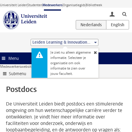
Ga direct naar de inhoud
Universiteit Leiden
Studenten
Medewerkers
Organisatiegids
Bibliotheek
toggle lo
Leiden Learning & Innovation Centre
Je ziet nu alleen algemene
informatie. Selecteer je
Menu
organisatie om ook
Medewerkerswebsite
Onderzoek
Postdocs
informatie te zien over
Submenu
jouw faculteit.
Postdocs
De Universiteit Leiden biedt postdocs een stimulerende
omgeving om hun wetenschappelijke carrière verder te
ontwikkelen. Je vindt hier meer informatie over
faciliteiten voor onderzoek, onderwijs en
loopbaanbegeleiding, en de antwoorden op vragen als: