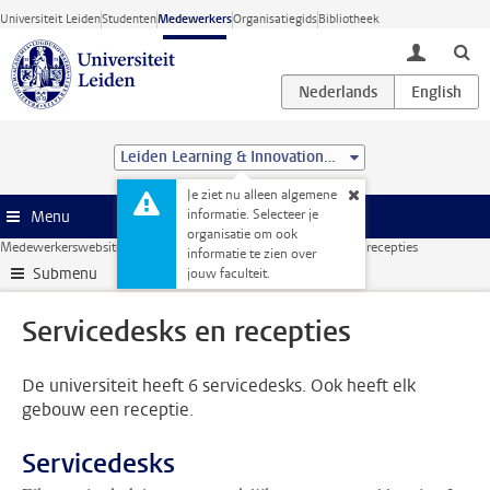
Ga direct naar de inhoud
Universiteit Leiden
Studenten
Medewerkers
Organisatiegids
Bibliotheek
toggle lo
Leiden Learning & Innovation Centre
Je ziet nu alleen algemene
informatie. Selecteer je
Menu
organisatie om ook
Medewerkerswebsite
Faciliteiten
Gebouwen
Servicedesks en recepties
informatie te zien over
Submenu
jouw faculteit.
Servicedesks en recepties
De universiteit heeft 6 servicedesks. Ook heeft elk
gebouw een receptie.
Servicedesks