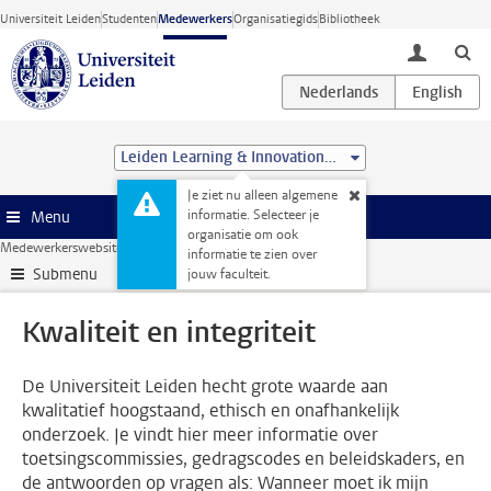
Ga direct naar de inhoud
Universiteit Leiden
Studenten
Medewerkers
Organisatiegids
Bibliotheek
toggle lo
Leiden Learning & Innovation Centre
Je ziet nu alleen algemene
informatie. Selecteer je
Menu
organisatie om ook
Medewerkerswebsite
Onderzoek
Kwaliteit en integriteit
informatie te zien over
Submenu
jouw faculteit.
Kwaliteit en integriteit
De Universiteit Leiden hecht grote waarde aan
kwalitatief hoogstaand, ethisch en onafhankelijk
onderzoek. Je vindt hier meer informatie over
toetsingscommissies, gedragscodes en beleidskaders, en
de antwoorden op vragen als: Wanneer moet ik mijn