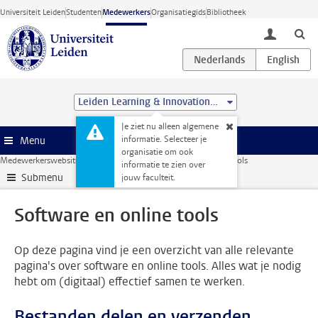
Ga direct naar de inhoud
Universiteit Leiden
Studenten
Medewerkers
Organisatiegids
Bibliotheek
toggle lo
Leiden Learning & Innovation Centre
Je ziet nu alleen algemene
informatie. Selecteer je
Menu
organisatie om ook
Medewerkerswebsite
ICT
ICT Werkplek
Software en online tools
informatie te zien over
Submenu
jouw faculteit.
Software en online tools
Op deze pagina vind je een overzicht van alle relevante
pagina's over software en online tools. Alles wat je nodig
hebt om (digitaal) effectief samen te werken.
Bestanden delen en verzenden