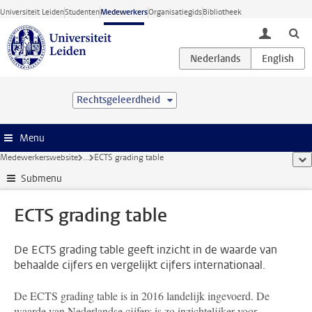
Ga direct naar de inhoud
Universiteit Leiden
Studenten
Medewerkers
Organisatiegids
Bibliotheek
toggle lo
Rechtsgeleerdheid
Menu
Medewerkerswebsite
...
ECTS grading table
too
Submenu
ECTS grading table
De ECTS grading table geeft inzicht in de waarde van
behaalde cijfers en vergelijkt cijfers internationaal.
De ECTS grading table is in 2016 landelijk ingevoerd. De
waarde van Nederlandse cijfers is zo inzichtelijker voor