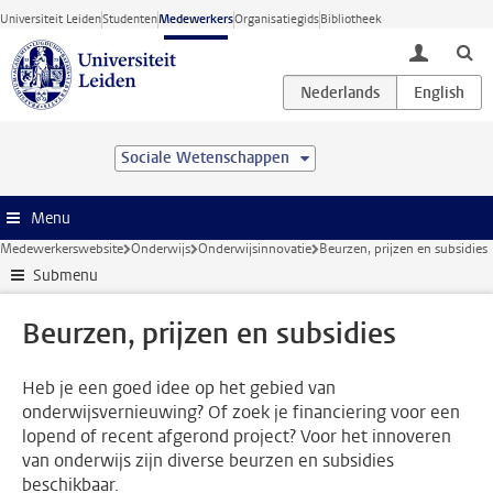
Ga direct naar de inhoud
Universiteit Leiden
Studenten
Medewerkers
Organisatiegids
Bibliotheek
toggle lo
Sociale Wetenschappen
Menu
Medewerkerswebsite
Onderwijs
Onderwijsinnovatie
Beurzen, prijzen en subsidies
Submenu
Beurzen, prijzen en subsidies
Heb je een goed idee op het gebied van
onderwijsvernieuwing? Of zoek je financiering voor een
lopend of recent afgerond project? Voor het innoveren
van onderwijs zijn diverse beurzen en subsidies
beschikbaar.