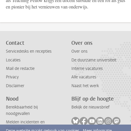
als Teaching Fellow krijgt een docent subsidie en een rol als gids
en pionier bij het vernieuwen van onderwijs.
Contact
Over ons
Servicedesks en recepties
Over ons
Locaties
De duurzame universiteit
Mail de redactie
Interne vacatures
Privacy
Alle vacatures
Disclaimer
Naast het werk
Nood
Blijf op de hoogte
Bereikbaarheid bij
Bekijk de nieuwsbrief
noodgevallen
Volg ons op bluesky
Volg ons op facebook
Volg ons op youtub
Volg ons op li
Volg ons o
Volg 
Melden incidenten en
ongevallen
Deze website maakt gebruik van cookies.
Meer informatie.