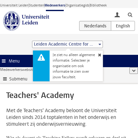
Ga direct naar de inhoud
Universiteit Leiden
Studenten
Medewerkers
Organisatiegids
Bibliotheek
toggle lo
Leiden Academic Centre for Drug Research (LACDR)
Je ziet nu alleen algemene
informatie. Selecteer je
Menu
organisatie om ook
Medewerkerswebsite
...
Teachers' Academy
too
informatie te zien over
jouw faculteit.
Submenu
Teachers' Academy
Met de Teachers’ Academy beloont de Universiteit
Leiden sinds 2014 toptalenten in het onderwijs en
stimuleert zij onderwijsvernieuwing.
Wie als docent als Teaching Fellow wordt gekozen en deel uit