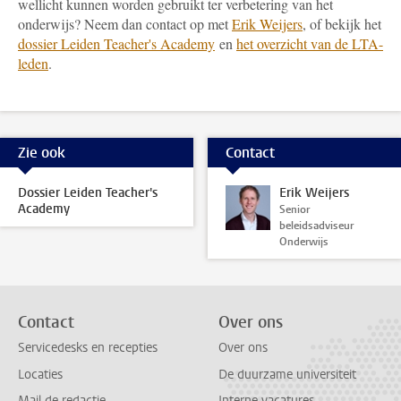
wellicht kunnen worden gebruikt ter verbetering van het
onderwijs? Neem dan contact op met
Erik Weijers
, of bekijk het
dossier Leiden Teacher's Academy
en
het overzicht van de LTA-
leden
.
Zie ook
Contact
Dossier Leiden Teacher's
Erik Weijers
Academy
Senior
beleidsadviseur
Onderwijs
Contact
Over ons
Servicedesks en recepties
Over ons
Locaties
De duurzame universiteit
Mail de redactie
Interne vacatures