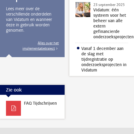
23 september 2025
Lees meer over de
Vidatum: één
verschillende onderdelen
systeem voor het
van Vidatum en wanneer
beheer van alle
deze in gebruik worden
extern
genomen.
gefinancierde
onderzoeksprojecten
Alles over het
Vanaf 1 december aan
implementatietraject
de slag met
tijdregistratie op
onderzoeksprojecten in
Vidatum
Zie ook
FAQ Tijdschrijven