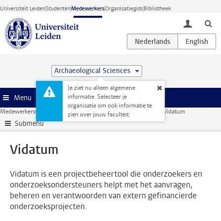
Ga direct naar de inhoud
Universiteit Leiden
Studenten
Medewerkers
Organisatiegids
Bibliotheek
toggle lo
Archaeological Sciences
Je ziet nu alleen algemene
informatie. Selecteer je
Menu
organisatie om ook informatie te
Medewerkerswebsite
Onderzoek
Onderzoeksondersteuning
Vidatum
zien over jouw faculteit.
Submenu
Vidatum
Vidatum is een projectbeheertool die onderzoekers en
onderzoeksondersteuners helpt met het aanvragen,
beheren en verantwoorden van extern gefinancierde
onderzoeksprojecten.