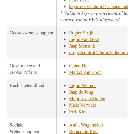
keyusers.vidatum@science.leidenu
* Vidatum key- en projectcontrol taken
worden vanuit FWN uitgevoerd
.
Geesteswetenschappen
Rogier Strijk
Ingrid van Gool
Jaap Mensink
projectcontrol@hum.leidenuniv.nl
Governance and
Chien Hu
Global Affairs
Marcel van Loon
Rechtsgeleerdheid
Ingrid Wilmot
Jaap de Jong
Marjon van Straten
Niels Verwers
Erik Kien
Sociale
Anita Wagemaker
Wetenschappen
Remco de Kler