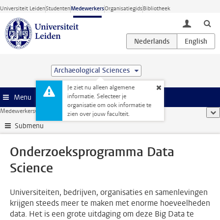
Ga direct naar de inhoud
Universiteit Leiden
Studenten
Medewerkers
Organisatiegids
Bibliotheek
toggle lo
Archaeological Sciences
Je ziet nu alleen algemene
informatie. Selecteer je
Menu
organisatie om ook informatie te
Medewerkerswebsite
...
Onderzoeksprogramma Data Science
too
zien over jouw faculteit.
Submenu
Onderzoeksprogramma Data
Science
Universiteiten, bedrijven, organisaties en samenlevingen
krijgen steeds meer te maken met enorme hoeveelheden
data. Het is een grote uitdaging om deze Big Data te