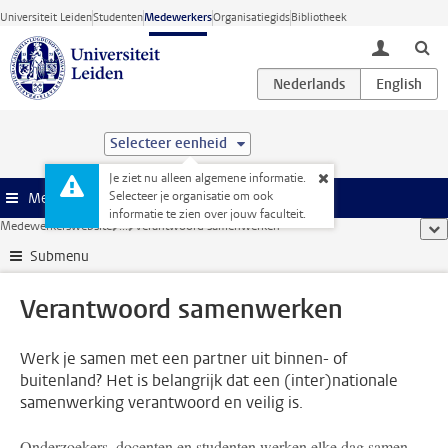
Ga direct naar de inhoud
Universiteit Leiden
Studenten
Medewerkers
Organisatiegids
Bibliotheek
toggle lo
Selecteer eenheid
Je ziet nu alleen algemene informatie.
Selecteer je organisatie om ook
Menu
informatie te zien over jouw faculteit.
Medewerkerswebsite
...
Verantwoord samenwerken
too
Submenu
Verantwoord samenwerken
Werk je samen met een partner uit binnen- of
buitenland? Het is belangrijk dat een (inter)nationale
samenwerking verantwoord en veilig is.
Onderzoekers, docenten en studenten werken elke dag samen