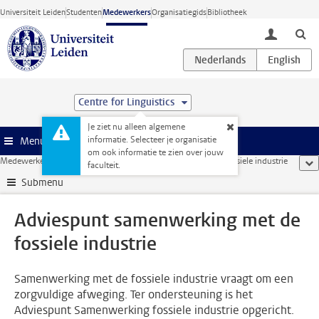
Ga direct naar de inhoud
Universiteit Leiden
Studenten
Medewerkers
Organisatiegids
Bibliotheek
toggle lo
Centre for Linguistics
Je ziet nu alleen algemene
informatie. Selecteer je organisatie
Menu
om ook informatie te zien over jouw
Medewerkerswebsite
...
Adviespunt samenwerking met de fossiele industrie
too
faculteit.
Submenu
Adviespunt samenwerking met de
fossiele industrie
Samenwerking met de fossiele industrie vraagt om een
zorgvuldige afweging. Ter ondersteuning is het
Adviespunt Samenwerking fossiele industrie opgericht.