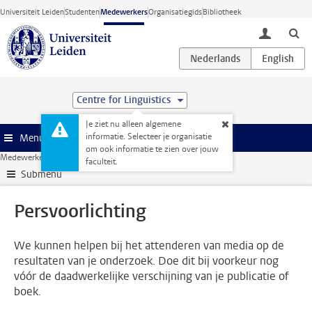
Ga direct naar de inhoud
Universiteit Leiden
Studenten
Medewerkers
Organisatiegids
Bibliotheek
toggle lo
Centre for Linguistics
Je ziet nu alleen algemene
informatie. Selecteer je organisatie
Menu
om ook informatie te zien over jouw
Medewerkerswebsite
Onderzoek
Publiceren
Persvoorlichting
faculteit.
Submenu
Persvoorlichting
We kunnen helpen bij het attenderen van media op de
resultaten van je onderzoek. Doe dit bij voorkeur nog
vóór de daadwerkelijke verschijning van je publicatie of
boek.