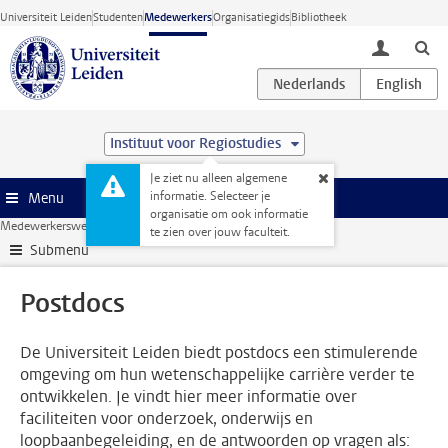
Ga direct naar de inhoud
Universiteit Leiden
Studenten
Medewerkers
Organisatiegids
Bibliotheek
toggle lo
Instituut voor Regiostudies
Je ziet nu alleen algemene
informatie. Selecteer je
Menu
organisatie om ook informatie
Medewerkerswebsite
Onderzoek
Postdocs
te zien over jouw faculteit.
Submenu
Postdocs
De Universiteit Leiden biedt postdocs een stimulerende
omgeving om hun wetenschappelijke carrière verder te
ontwikkelen. Je vindt hier meer informatie over
faciliteiten voor onderzoek, onderwijs en
loopbaanbegeleiding, en de antwoorden op vragen als: