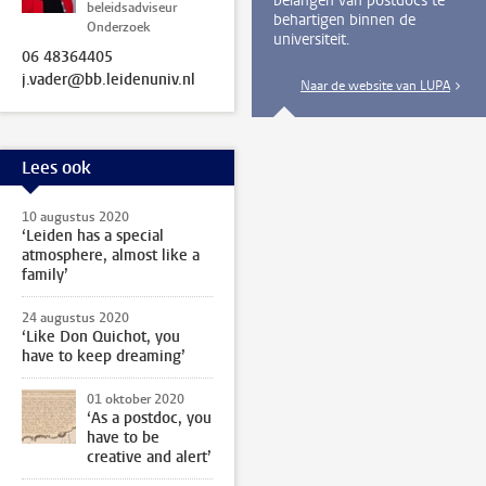
belangen van postdocs te
beleidsadviseur
behartigen binnen de
Onderzoek
universiteit.
06 48364405
j.vader@bb.leidenuniv.nl
Naar de website van LUPA
Lees ook
10 augustus 2020
‘Leiden has a special
atmosphere, almost like a
family’
24 augustus 2020
‘Like Don Quichot, you
have to keep dreaming’
01 oktober 2020
‘As a postdoc, you
have to be
creative and alert’