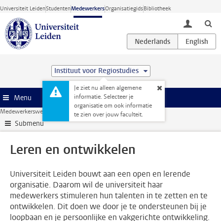
Ga direct naar de inhoud
Universiteit Leiden
Studenten
Medewerkers
Organisatiegids
Bibliotheek
toggle lo
Instituut voor Regiostudies
Je ziet nu alleen algemene
informatie. Selecteer je
Menu
organisatie om ook informatie
Medewerkerswebsite
HR
Leren en ontwikkelen
te zien over jouw faculteit.
Submenu
Leren en ontwikkelen
Universiteit Leiden bouwt aan een open en lerende
organisatie. Daarom wil de universiteit haar
medewerkers stimuleren hun talenten in te zetten en te
ontwikkelen. Dit doen we door je te ondersteunen bij je
loopbaan en je persoonlijke en vakgerichte ontwikkeling.