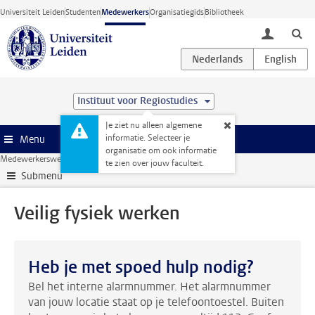
Ga direct naar de inhoud
Universiteit Leiden
Studenten
Medewerkers
Organisatiegids
Bibliotheek
toggle lo
Instituut voor Regiostudies
Je ziet nu alleen algemene
informatie. Selecteer je
Menu
organisatie om ook informatie
Medewerkerswebsite
Veiligheid
Veilig fysiek werken
te zien over jouw faculteit.
Submenu
Veilig fysiek werken
Heb je met spoed hulp nodig?
Bel het interne alarmnummer. Het alarmnummer
van jouw locatie staat op je telefoontoestel. Buiten