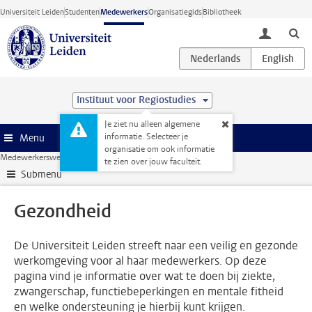
Ga direct naar de inhoud
Universiteit Leiden
Studenten
Medewerkers
Organisatiegids
Bibliotheek
toggle lo
Instituut voor Regiostudies
Je ziet nu alleen algemene
informatie. Selecteer je
Menu
organisatie om ook informatie
Medewerkerswebsite
HR
Gezondheid
te zien over jouw faculteit.
Submenu
Gezondheid
De Universiteit Leiden streeft naar een veilig en gezonde
werkomgeving voor al haar medewerkers. Op deze
pagina vind je informatie over wat te doen bij ziekte,
zwangerschap, functiebeperkingen en mentale fitheid
en welke ondersteuning je hierbij kunt krijgen.