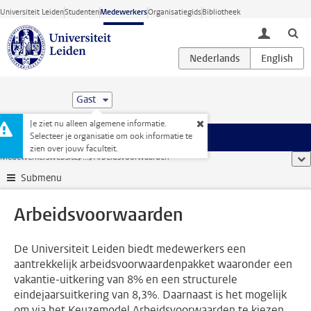
Ga direct naar de inhoud
Universiteit Leiden
Studenten
Medewerkers
Organisatiegids
Bibliotheek
toggle lo
Gast
Je ziet nu alleen algemene informatie.
Selecteer je organisatie om ook informatie te
Menu
zien over jouw faculteit.
Medewerkerswebsite
...
Arbeidsvoorwaarden
too
Submenu
Arbeidsvoorwaarden
De Universiteit Leiden biedt medewerkers een
aantrekkelijk arbeidsvoorwaardenpakket waaronder een
vakantie-uitkering van 8% en een structurele
eindejaarsuitkering van 8,3%. Daarnaast is het mogelijk
om via het Keuzemodel Arbeidsvoorwaarden te kiezen