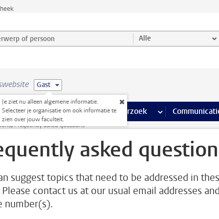
theek
werp of persoon en selecteer categorie
Alle
swebsite
Gast
Je ziet nu alleen algemene informatie.
na’s
 pagina’s
iteiten
meer Faciliteiten pagina’s
Onderwijs
meer Onderwijs pagina’s
Onderzoek
meer Onderzoek p
Communicati
Selecteer je organisatie om ook informatie te
zien over jouw faculteit.
ions
Frequently asked questions
equently asked question
an suggest topics that need to be addressed in the
 Please contact us at our usual email addresses an
 number(s).