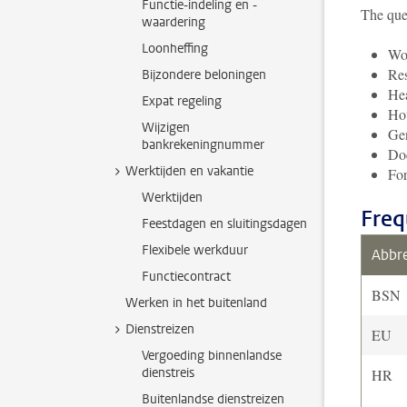
Functie-indeling en -
The que
waardering
Loonheffing
Wor
Res
Bijzondere beloningen
Hea
Expat regeling
Ho
Wijzigen
Ge
bankrekeningnummer
Do
Werktijden en vakantie
For
Werktijden
Freq
Feestdagen en sluitingsdagen
Flexibele werkduur
Abbre
Functiecontract
BSN
Werken in het buitenland
Dienstreizen
EU
Vergoeding binnenlandse
dienstreis
HR
Buitenlandse dienstreizen