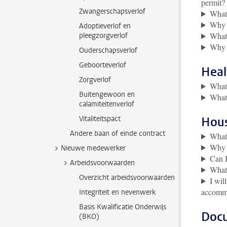
permit?
Zwangerschapsverlof
What 
Why d
Adoptieverlof en
What 
pleegzorgverlof
Why d
Ouderschapsverlof
Geboorteverlof
Heal
Zorgverlof
What 
Buitengewoon en
What 
calamiteitenverlof
Vitaliteitspact
Hou
Andere baan of einde contract
What 
Why 
Nieuwe medewerker
Can I
Arbeidsvoorwaarden
What 
Overzicht arbeidsvoorwaarden
I wil
accomm
Integriteit en nevenwerk
Basis Kwalificatie Onderwijs
Doc
(BKO)