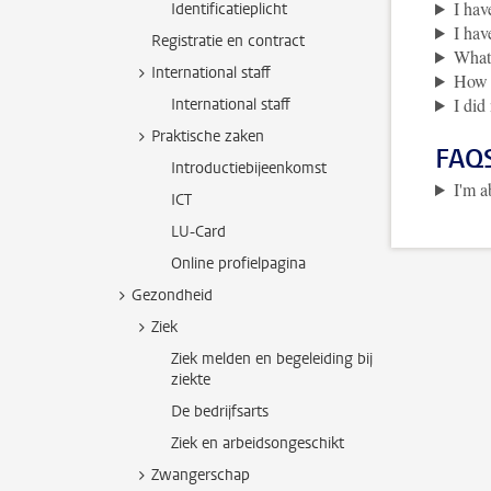
I hav
Identificatieplicht
I hav
Registratie en contract
What 
International staff
How d
I did
International staff
Praktische zaken
FAQS
Introductiebijeenkomst
I'm a
ICT
LU-Card
Online profielpagina
Gezondheid
Ziek
Ziek melden en begeleiding bij
ziekte
De bedrijfsarts
Ziek en arbeidsongeschikt
Zwangerschap