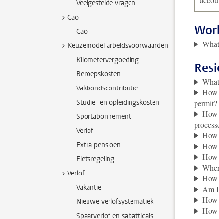
accou
Veelgestelde vragen
Cao
Work
Cao
What 
Keuzemodel arbeidsvoorwaarden
Kilometervergoeding
Resi
Beroepskosten
What 
Vakbondscontributie
How d
Studie- en opleidingskosten
permit?
How l
Sportabonnement
process
Verlof
How l
Extra pensioen
How c
How d
Fietsregeling
Where
Verlof
How c
Vakantie
Am I 
How d
Nieuwe verlofsystematiek
How l
Spaarverlof en sabatticals