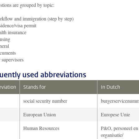
stions are grouped by topic:
kflow and immigration (step by step)
idence/visa permit
lth insurance
using
neral
cuments
 supervisors
uently used abbreviations
viation
Stands for
In Dutch
social security number
burgerservicenumm
European Union
Europese Unie
Human Resources
P&O, personeel en
organisatie/