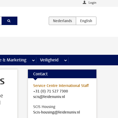
Login
agina’s
e & Marketing
meer Communicatie & Marketing pagina’s
Veiligheid
meer Veiligheid pagina’s
Contact
s
Service Centre International Staff
+31 (0) 71 527 7300
se
scis@leidenuniv.nl
d
SCIS Housing
Scis-housing@leidenuniv.nl