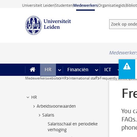
Ga direct naar de inhoud
Universiteit Leiden
Studenten
Medewerkers
Organisatiegids
Biblio
Zoek op onder
Zoekterm
Medewerker
HR
meer HR pagina’s
Financiën
meer Financiën pagi
ICT
meer ICT
Facil
Medewerkerswebsite
HR
International staff
Frequently asked quest
Fr
HR
Arbeidsvoorwaarden
You c
Salaris
FAQs.
Salarisschaal en periodieke
phone
verhoging