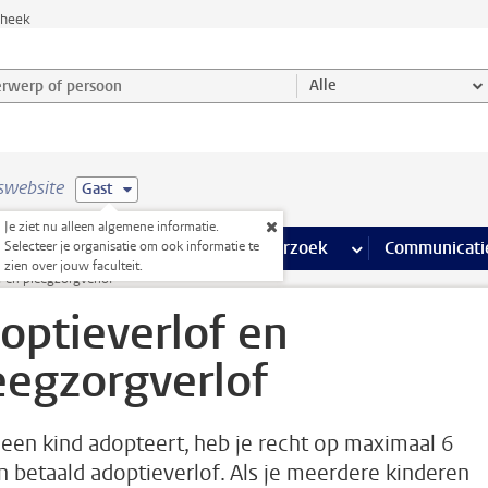
theek
werp of persoon en selecteer categorie
Alle
swebsite
Gast
Je ziet nu alleen algemene informatie.
na’s
 pagina’s
iteiten
meer Faciliteiten pagina’s
Onderwijs
meer Onderwijs pagina’s
Onderzoek
meer Onderzoek p
Communicati
Selecteer je organisatie om ook informatie te
zien over jouw faculteit.
f en pleegzorgverlof
optieverlof en
eegzorgverlof
e een kind adopteert, heb je recht op maximaal 6
 betaald adoptieverlof. Als je meerdere kinderen