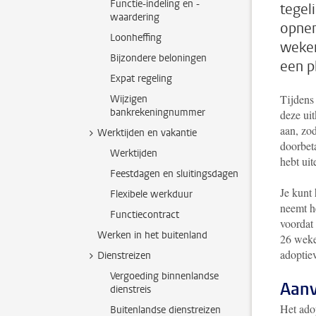
Functie-indeling en -
tegel
waardering
opnem
Loonheffing
weken
Bijzondere beloningen
een p
Expat regeling
Tijdens 
Wijzigen
bankrekeningnummer
deze ui
aan, zod
Werktijden en vakantie
doorbeta
Werktijden
hebt ui
Feestdagen en sluitingsdagen
Je kunt
Flexibele werkduur
neemt he
Functiecontract
voordat
Werken in het buitenland
26 weke
adoptiev
Dienstreizen
Vergoeding binnenlandse
Aanv
dienstreis
Het adop
Buitenlandse dienstreizen