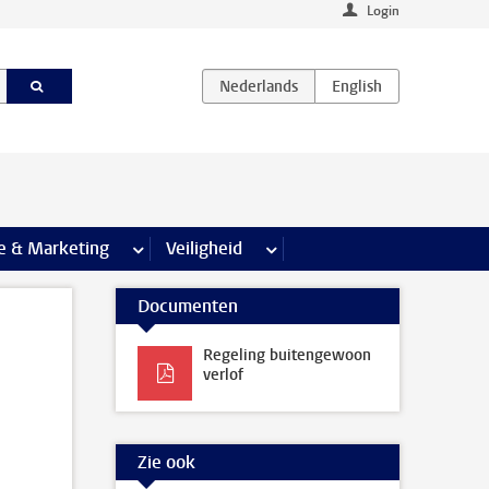
Login
agina’s
e & Marketing
meer Communicatie & Marketing pagina’s
Veiligheid
meer Veiligheid pagina’s
Documenten
Regeling buitengewoon
verlof
Zie ook