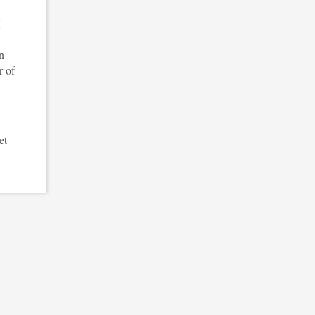
f
n
r of
et