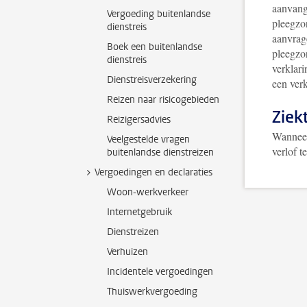
aanvang 
Vergoeding buitenlandse
pleegzor
dienstreis
aanvra
Boek een buitenlandse
pleegzo
dienstreis
verklari
Dienstreisverzekering
een ver
Reizen naar risicogebieden
Ziek
Reizigersadvies
Wanneer 
Veelgestelde vragen
verlof t
buitenlandse dienstreizen
Vergoedingen en declaraties
Woon-werkverkeer
Internetgebruik
Dienstreizen
Verhuizen
Incidentele vergoedingen
Thuiswerkvergoeding