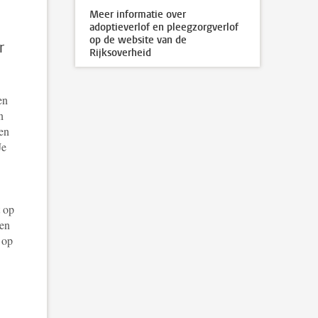
Meer informatie over
adoptieverlof en pleegzorgverlof
op de website van de
r
Rijksoverheid
en
n
ken
Je
t op
nen
 op