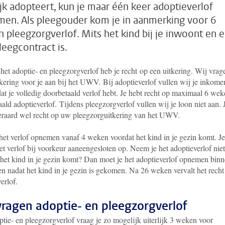
ijk adopteert, kun je maar één keer adoptieverlof
en. Als pleegouder kom je in aanmerking voor 6
 pleegzorgverlof. Mits het kind bij je inwoont en e
leegcontract is.
het adoptie- en pleegzorgverlof heb je recht op een uitkering. Wij vrag
tkering voor je aan bij het UWV. Bij adoptieverlof vullen wij je inkome
at je volledig doorbetaald verlof hebt. Je hebt recht op maximaal 6 we
ald adoptieverlof. Tijdens pleegzorgverlof vullen wij je loon niet aan. 
teraard wel recht op uw pleegzorguitkering van het UWV.
 het verlof opnemen vanaf 4 weken voordat het kind in je gezin komt. Je
t verlof bij voorkeur aaneengesloten op. Neem je het adoptieverlof nie
 het kind in je gezin komt? Dan moet je het adoptieverlof opnemen bin
n nadat het kind in je gezin is gekomen. Na 26 weken vervalt het recht
erlof.
ragen adoptie- en pleegzorgverlof
tie- en pleegzorgverlof vraag je zo mogelijk uiterlijk 3 weken voor