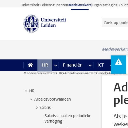
Ga direct naar de inhoud
Universiteit Leiden
Studenten
Medewerkers
Organisatiegids
Biblio
Zoek op onder
Zoekterm
Medewerker
HR
meer HR pagina’s
Financiën
meer Financiën pagi
ICT
meer ICT
Facil
Medewerkerswebsite
HR
Arbeidsvoorwaarden
Verlof
Adoptieverlo
Ad
HR
pl
Arbeidsvoorwaarden
Salaris
Als j
Salarisschaal en periodieke
verhoging
weken