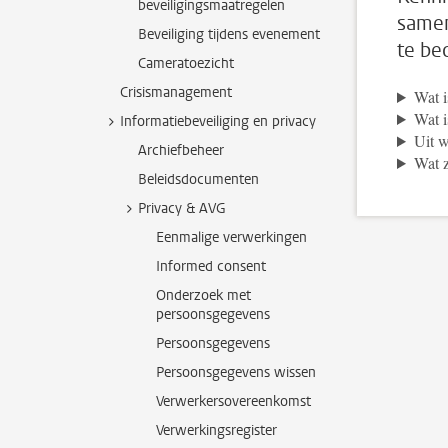
beveiligingsmaatregelen
samen
Beveiliging tijdens evenement
te be
Cameratoezicht
Crisismanagement
Wat i
Wat i
Informatiebeveiliging en privacy
Uit w
Archiefbeheer
Wat z
Beleidsdocumenten
Privacy & AVG
Eenmalige verwerkingen
Informed consent
Onderzoek met
persoonsgegevens
Persoonsgegevens
Persoonsgegevens wissen
Verwerkersovereenkomst
Verwerkingsregister