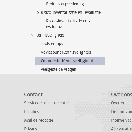
Bedrijfshulpverlening
Risico-inventarisatie en -evaluatie
Risico-inventarisatie en -
evaluatie
Kennisveiligheid
Tools en tips
Adviespunt Kennisveiligheid
Commissie Kennisveiligheid
Veelgestelde vragen
Contact
Over on
Servicedesks en recepties
Over ons
Locaties
De duurzame
Mail de redactie
Interne vac
Privacy
Alle vacatu