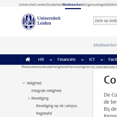
Ga direct naar de inhoud
Universiteit Leiden
Studenten
Medewerkers
Organisatiegids
Biblio
Zoek op onder
Zoekterm
Medewerker
HR
meer HR pagina’s
Financiën
meer Financiën pagi
ICT
meer ICT
Facil
Medewerkerswebsite
Veiligheid
Kennisveiligheid bij international
Co
Veiligheid
Integrale veiligheid
De Co
Beveiliging
de be
Beveiliging op de campus
Bij d
Regietafel
Kenni