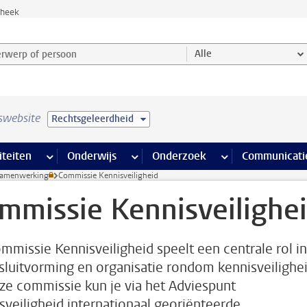
theek
werp of persoon en selecteer categorie
Alle
swebsite
Rechtsgeleerdheid
na’s
 pagina’s
iteiten
meer Faciliteiten pagina’s
Onderwijs
meer Onderwijs pagina’s
Onderzoek
meer Onderzoek p
Communicati
e samenwerking
Commissie Kennisveiligheid
mmissie Kennisveilighe
mmissie Kennisveiligheid speelt een centrale rol in
sluitvorming en organisatie rondom kennisveilighei
eze commissie kun je via het Adviespunt
sveiligheid internationaal georiënteerde