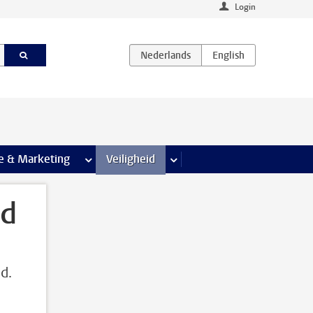
Login
agina’s
e & Marketing
meer Communicatie & Marketing pagina’s
Veiligheid
meer Veiligheid pagina’s
id
d.