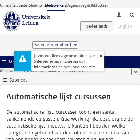
Ga direct naar de inhoud
Universiteit Leiden
Studenten
Medewerkers
Organisatiegids
Bibliotheek
toggle lo
Selecteer eenheid
Je ziet nu alleen algemene informatie.
Selecteer je organisatie om ook
Menu
informatie te zien over jouw faculteit.
Medewerkerswebsite
...
Automatische lijst cursussen
too
Submenu
Automatische lijst cursussen
De automatische lijst: cursussen toont een aantal
aankomende cursussen. Qua werking lijkt deze erg op de
automatische lijst: nieuws. Je kunt zelf bepalen welke
categorieën getoond worden, of dat je alleen cursussen
van een bepaalde faculteit wil laten zien. Bij het